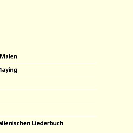
 Maien
Maying
alienischen Liederbuch