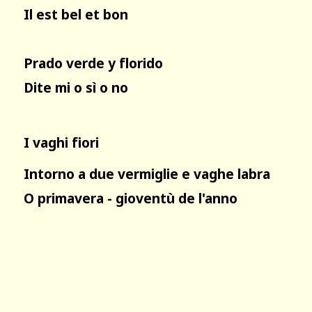
Il est bel et bon
Prado verde y florido
Dite mi o sì o no
I vaghi fiori
Intorno a due vermiglie e vaghe labra
O primavera - gioventù de l'anno